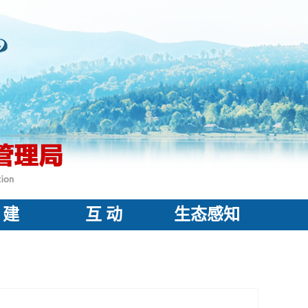
 建
互 动
生态感知