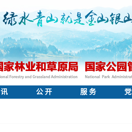
 讯
公 开
服 务
党