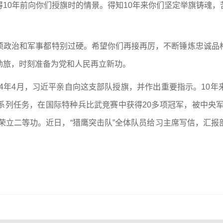
10年前向你们授旗时的情景。得知10年来你们坚定举旗铸魂
须政治和军事都特别过硬。希望你们再接再厉，不断锤炼忠诚品
劲旅，时刻准备为党和人民再立新功。
014年4月，习近平亲自向这支部队授旗，并作出重要指示。10
列任务，在国际特种兵比武竞赛中获得20多项冠军，被中央军
次荣立二等功。近日，“猎鹰突击队”全体队员给习主席写信，汇