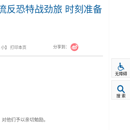
流反恐特战劲旅 时刻准备
分享到：
小
】
打印本页
无障碍
搜 索
，对他们予以亲切勉励。