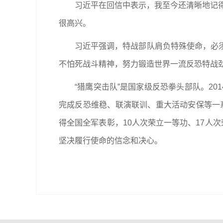
习近平在回信中表示，我至今还清晰地记得
很高兴。
习近平强调，特战部队肩负特殊使命，必
不怕死战斗精神，努力锻造世界一流反恐特战
“猎鹰突击队”是国家级反恐拳头部队。2
完成反恐维稳、联演联训、重大活动安保等一系
得全国全军表彰，10人次荣立一等功、17人
坚决履行使命的信念和决心。