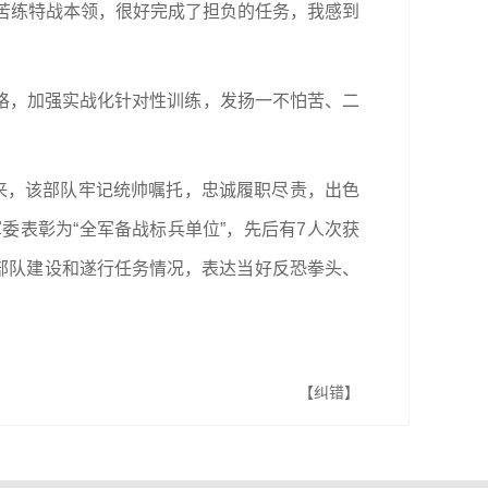
，苦练特战本领，很好完成了担负的任务，我感到
格，加强实战化针对性训练，发扬一不怕苦、二
年来，该部队牢记统帅嘱托，忠诚履职尽责，出色
委表彰为“全军备战标兵单位”，先后有7人次获
报部队建设和遂行任务情况，表达当好反恐拳头、
【纠错】