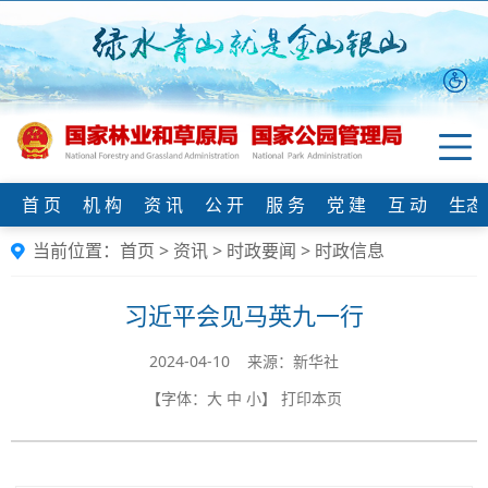
首 页
机 构
资 讯
公 开
服 务
党 建
互 动
生态
当前位置：
首页
>
资讯
>
时政要闻
>
时政信息
习近平会见马英九一行
2024-04-10 来源：新华社
【字体：
大
中
小
】
打印本页