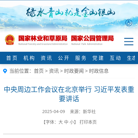
首 页
机 构
资 讯
公 开
服 务
党 建
互 动
生态
当前位置：
首页
>
资讯
>
时政要闻
>
时政信息
中央周边工作会议在北京举行 习近平发表重
要讲话
2025-04-09 来源：新华社
【字体：
大
中
小
】
打印本页