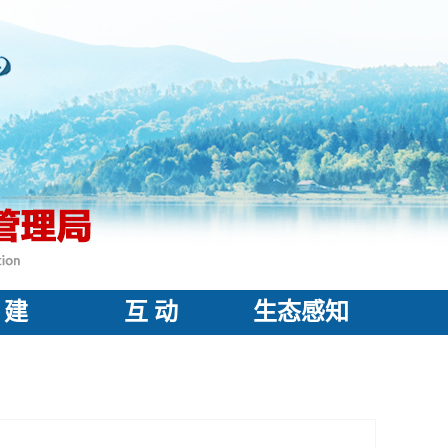
 建
互 动
生态感知