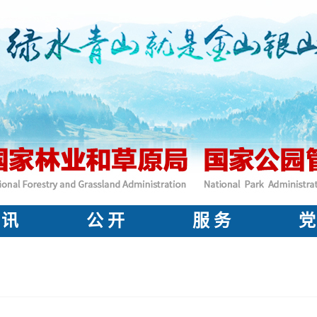
 讯
公 开
服 务
党