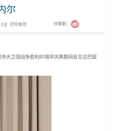
内尔
分享到：
小
】
打印本页
联伟大卫国战争胜利80周年庆典期间会见古巴国