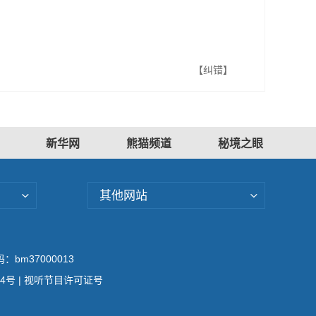
【纠错】
新华网
熊猫频道
秘境之眼
其他网站
bm37000013
04号
| 视听节目许可证号