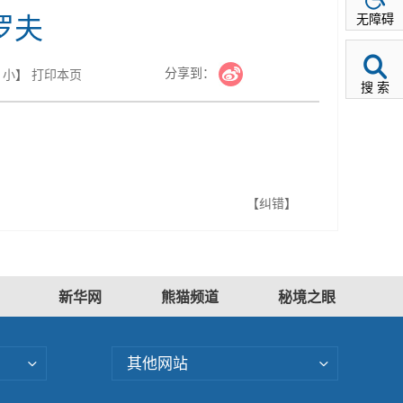
无障碍
罗夫
分享到：
小
】
打印本页
搜 索
【纠错】
新华网
熊猫频道
秘境之眼
其他网站