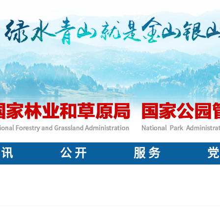
 讯
公 开
服 务
党