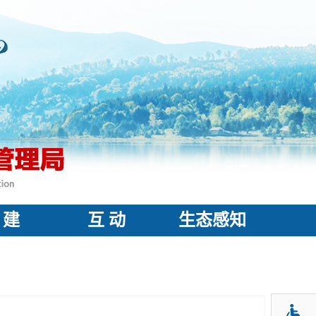
 建
互 动
生态感知