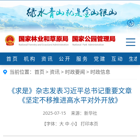
首 页
机 构
资 讯
公 开
服 务
党 建
互 动
生态
当前位置：
首页
>
资讯
>
时政要闻
>
时政信息
《求是》杂志发表习近平总书记重要文章
《坚定不移推进高水平对外开放》
2025-07-15 来源：新华社
【字体：
大
中
小
】
打印本页