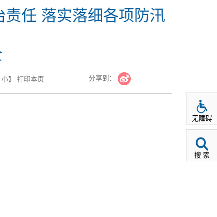
责任 落实落细各项防汛
全
分享到：
小
】
打印本页
无障碍
搜 索