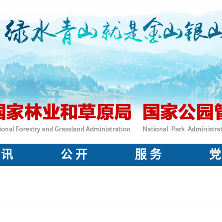
 讯
公 开
服 务
党