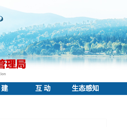
 建
互 动
生态感知