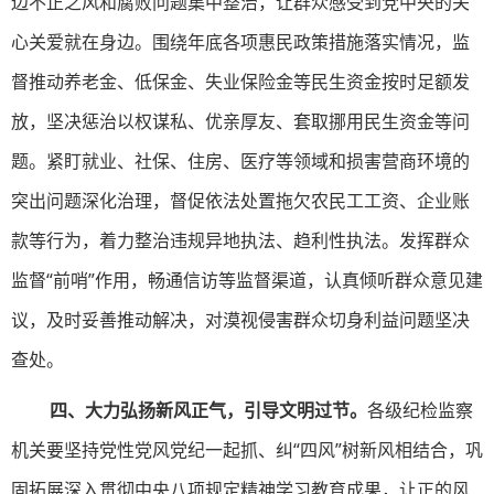
边不正之风和腐败问题集中整治，让群众感受到党中央的关
心关爱就在身边。围绕年底各项惠民政策措施落实情况，监
督推动养老金、低保金、失业保险金等民生资金按时足额发
放，坚决惩治以权谋私、优亲厚友、套取挪用民生资金等问
题。紧盯就业、社保、住房、医疗等领域和损害营商环境的
突出问题深化治理，督促依法处置拖欠农民工工资、企业账
款等行为，着力整治违规异地执法、趋利性执法。发挥群众
监督“前哨”作用，畅通信访等监督渠道，认真倾听群众意见建
议，及时妥善推动解决，对漠视侵害群众切身利益问题坚决
查处。
四、大力弘扬新风正气，引导文明过节。
各级纪检监察
机关要坚持党性党风党纪一起抓、纠“四风”树新风相结合，巩
固拓展深入贯彻中央八项规定精神学习教育成果，让正的风