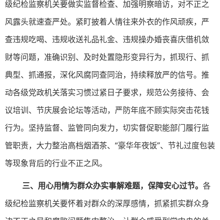
级纪检监察机关要做实监督检查、加强明察暗访，对不正之
风露头就速查严处。紧盯披着人情往来外衣的作风顽疾，严
查违规吃喝、违规收送礼品礼金、违规操办婚丧喜庆借机敛
财等问题，准确识别、及时处置隐形变异行为，抓现行、抓
典型、抓通报，深化风腐同查同治，持续释放严的信号。推
动各级党政机关落实习惯过紧日子要求，规范公务接待、会
议培训、节庆展会论坛等活动，严防年底不顾实际突击花钱
行为。坚持监督、监管同向发力，切实督促职能部门履行监
管职责，大力整治高档烟酒茶、“豪华年夜饭”、节礼过度包装
等现象背后的行业不正之风。
三、用心用情为群众办实事解难题，保障安心过节。
各
级纪检监察机关要怀着对群众的深厚感情，抓紧抓实群众身