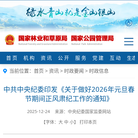
首 页
机 构
资 讯
公 开
服 务
党 建
互 动
生态
当前位置：
首页
>
资讯
>
时政要闻
>
时政信息
中共中央纪委印发《关于做好2026年元旦春
节期间正风肃纪工作的通知》
2025-12-24 来源：中央纪委国家监委网站
【字体：
大
中
小
】
打印本页