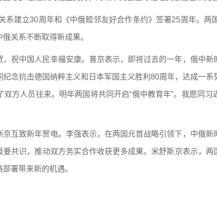
关系建立30周年和《中俄睦邻友好合作条约》签署25周年。两国将
中俄关系不断取得新成果。
贺，祝中国人民幸福安康。普京表示，即将过去的一年，俄中新
同纪念抗击德国纳粹主义和日本军国主义胜利80周年，达成一系
了双方人员往来。明年两国将共同开启“俄中教育年”。我愿同习
斯京互致新年贺电。李强表示，在两国元首战略引领下，中俄新
重要共识，推动双方务实合作收获更多成果。米舒斯京表示，两
略部署带来新的机遇。