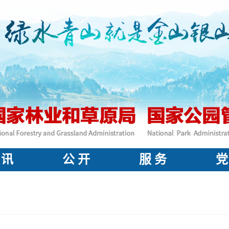
 讯
公 开
服 务
党