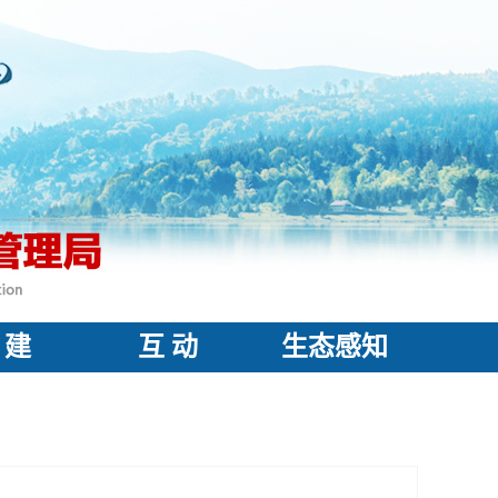
 建
互 动
生态感知