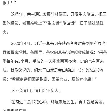
银山！”
这些年，余村通过发展竹林碳汇、开发生态旅游、拓展
集体经营，老百姓吃上了“生态饭”“旅游饭”，日子越过越红
火。
2020年4月，习近平总书记在陕西考察时来到平利县老
县镇蒋家坪村。茶园里，茶农向总书记讲起收成情况：“采茶
季每年有3个月，手快的一天能拿两百多块，少的也有百来
块。就像您说的，绿水青山就是金山银山！”总书记高兴地
说：“希望乡亲们因茶致富、因茶兴业，脱贫奔小康！”
人不负青山，青山定不负人。
在习近平总书记心中，环境就是民生，青山就是美丽，
蓝天也是幸福。