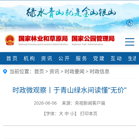
首 页
机 构
资 讯
公 开
服 务
党 建
互 动
生态
当前位置：
首页
>
资讯
>
时政要闻
>
时政信息
时政微观察丨于青山绿水间读懂“无价”
2026-06-06 来源：央视新闻客户端
【字体：
大
中
小
】
打印本页