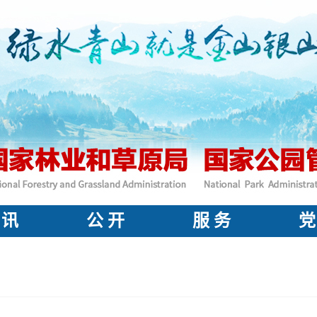
 讯
公 开
服 务
党