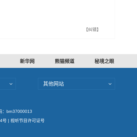
【纠错】
新华网
熊猫频道
秘境之眼
其他网站
bm37000013
04号
| 视听节目许可证号