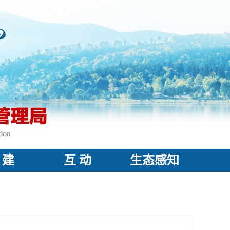
 建
互 动
生态感知