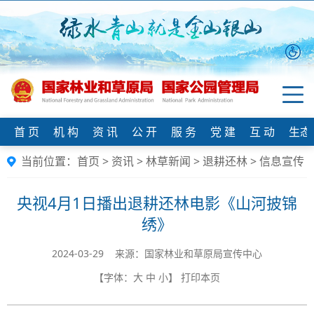
首 页
机 构
资 讯
公 开
服 务
党 建
互 动
生态
当前位置：
首页
>
资讯
>
林草新闻
>
退耕还林
>
信息宣传
央视4月1日播出退耕还林电影《山河披锦
绣》
2024-03-29 来源：国家林业和草原局宣传中心
【字体：
大
中
小
】
打印本页