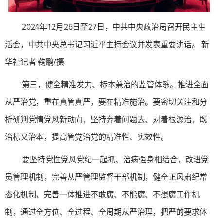
2024年12月26日至27日，中共中央政治局召开民主生
活会，中共中央总书记习近平主持会议并发表重要讲话。 新
华社记者 鞠鹏/摄
第三，健全精准发力、标本兼治的监管体系。推进全面
从严治党，重在真管真严，要在精准施治。要密切关注和分
析研判党情党风新动向，坚持奔着问题去、对着根源治，既
治标又治本，提高管党治党的精准性、实效性。
要坚持党性党风党纪一起抓、治病强身相结合，改进党
员管理机制，完善从严管理监督干部机制，健全正风肃纪常
态化机制，完善一体推进不敢腐、不能腐、不想腐工作机
制，通过全方位、全过程、全周期从严治理，把严的要求体