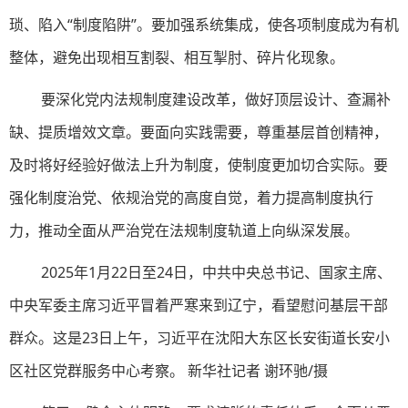
琐、陷入“制度陷阱”。要加强系统集成，使各项制度成为有机
整体，避免出现相互割裂、相互掣肘、碎片化现象。
要深化党内法规制度建设改革，做好顶层设计、查漏补
缺、提质增效文章。要面向实践需要，尊重基层首创精神，
及时将好经验好做法上升为制度，使制度更加切合实际。要
强化制度治党、依规治党的高度自觉，着力提高制度执行
力，推动全面从严治党在法规制度轨道上向纵深发展。
2025年1月22日至24日，中共中央总书记、国家主席、
中央军委主席习近平冒着严寒来到辽宁，看望慰问基层干部
群众。这是23日上午，习近平在沈阳大东区长安街道长安小
区社区党群服务中心考察。 新华社记者 谢环驰/摄