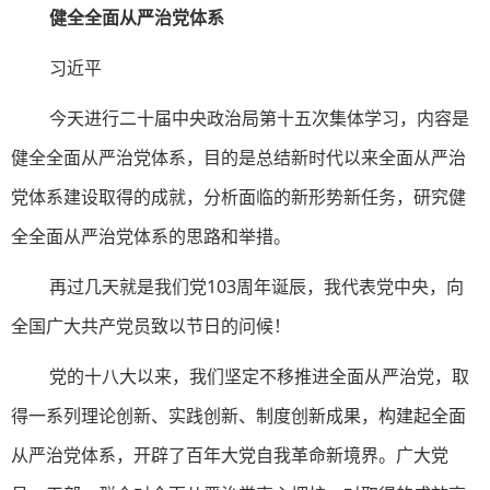
健全全面从严治党体系
习近平
今天进行二十届中央政治局第十五次集体学习，内容是
健全全面从严治党体系，目的是总结新时代以来全面从严治
党体系建设取得的成就，分析面临的新形势新任务，研究健
全全面从严治党体系的思路和举措。
再过几天就是我们党103周年诞辰，我代表党中央，向
全国广大共产党员致以节日的问候！
党的十八大以来，我们坚定不移推进全面从严治党，取
得一系列理论创新、实践创新、制度创新成果，构建起全面
从严治党体系，开辟了百年大党自我革命新境界。广大党