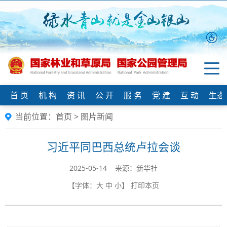
首 页
机 构
资 讯
公 开
服 务
党 建
互 动
生态
当前位置：
首页
>
图片新闻
习近平同巴西总统卢拉会谈
2025-05-14 来源：新华社
【字体：
大
中
小
】
打印本页