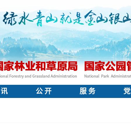
 讯
公 开
服 务
党