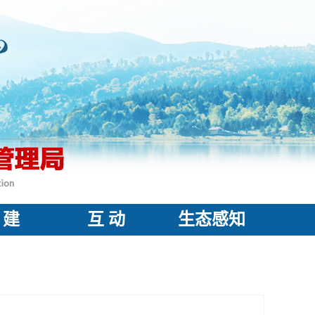
 建
互 动
生态感知