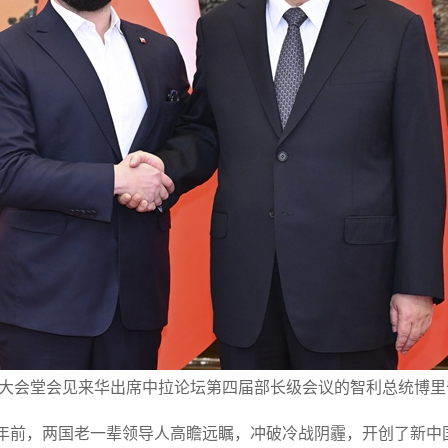
民大会堂会见来华出席中拉论坛第四届部长级会议的智利总统博里奇
5年前，两国老一辈领导人高瞻远瞩，冲破冷战阴霾，开创了新