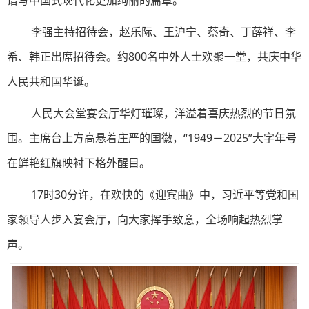
谱写中国式现代化更加绚丽的篇章。
李强主持招待会，赵乐际、王沪宁、蔡奇、丁薛祥、李
希、韩正出席招待会。约800名中外人士欢聚一堂，共庆中华
人民共和国华诞。
人民大会堂宴会厅华灯璀璨，洋溢着喜庆热烈的节日氛
围。主席台上方高悬着庄严的国徽，“1949－2025”大字年号
在鲜艳红旗映衬下格外醒目。
17时30分许，在欢快的《迎宾曲》中，习近平等党和国
家领导人步入宴会厅，向大家挥手致意，全场响起热烈掌
声。