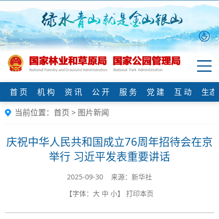
首 页
机 构
资 讯
公 开
服 务
党 建
互 动
生态
当前位置：
首页
>
图片新闻
庆祝中华人民共和国成立76周年招待会在京
举行 习近平发表重要讲话
2025-09-30 来源：新华社
【字体：
大
中
小
】
打印本页