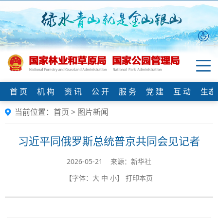
首 页
机 构
资 讯
公 开
服 务
党 建
互 动
生态
当前位置：
首页
>
图片新闻
习近平同俄罗斯总统普京共同会见记者
2026-05-21 来源：新华社
【字体：
大
中
小
】
打印本页