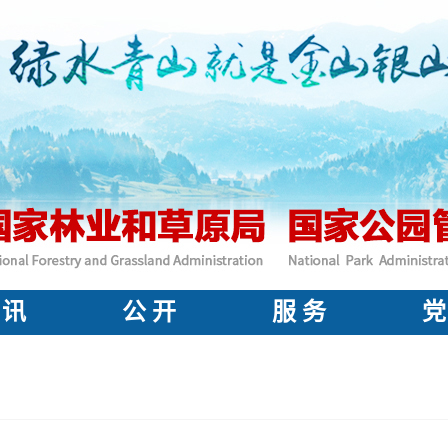
 讯
公 开
服 务
党