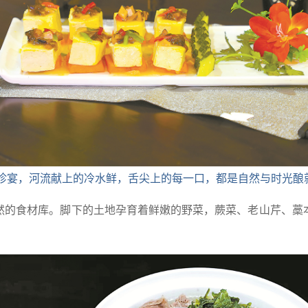
山珍宴，河流献上的冷水鲜，舌尖上的每一口，都是自然与时光酿
然的食材库。脚下的土地孕育着鲜嫩的野菜，蕨菜、老山芹、藁