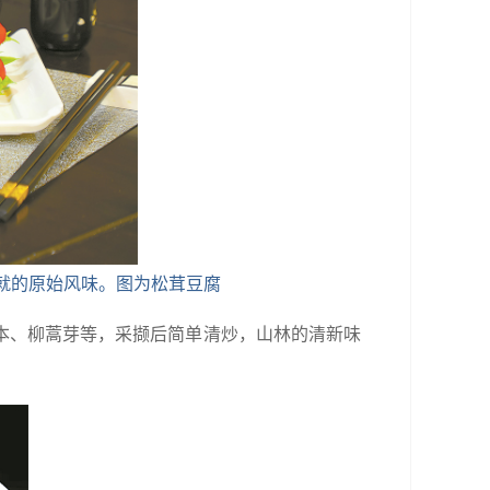
就的原始风味。图为松茸豆腐
本、柳蒿芽等，采撷后简单清炒，山林的清新味