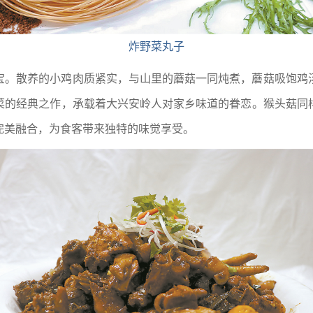
炸野菜丸子
宝。散养的小鸡肉质紧实，与山里的蘑菇一同炖煮，蘑菇吸饱鸡
菜的经典之作，承载着大兴安岭人对家乡味道的眷恋。猴头菇同
完美融合，为食客带来独特的味觉享受。