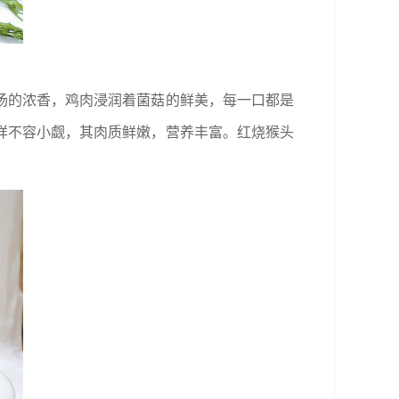
汤的浓香，鸡肉浸润着菌菇的鲜美，每一口都是
样不容小觑，其肉质鲜嫩，营养丰富。红烧猴头