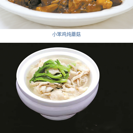
小笨鸡炖蘑菇