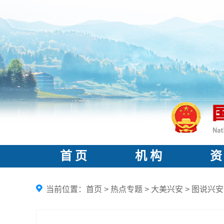
首 页
机 构
资
当前位置：
首页
>
热点专题
>
大美兴安
>
图说兴安