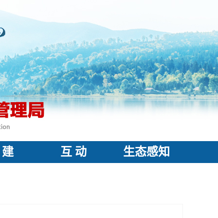
 建
互 动
生态感知