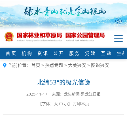
首 页
机 构
资 讯
公 开
服 务
党 建
互 动
生态
当前位置：
首页
>
热点专题
>
大美兴安
>
图说兴安
北纬53°的极光信笺
2025-11-17 来源：龙头新闻·黑龙江日报
【字体：
大
中
小
】
打印本页