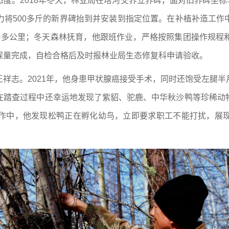
度。2018年冬天，林业局在塔河交界立界碑，面对旧界碑坐标与
力将500多斤的新界碑抬到并安装到指定位置。在补植补造工作
10多公里；冬天森林抚育，他跟班作业，严格按照集团操作规
保量完成，自检合格后及时报林业局生态修复科申请验收。
祥志。2021年，他身患甲状腺癌接受手术，同时还饱受左腿
在踏查过程中还幸运地发现了紫貂、驼鹿、中华秋沙鸭等珍稀动
作中，他发现松鸭正在孵化幼鸟，立即要求职工不能打扰，展