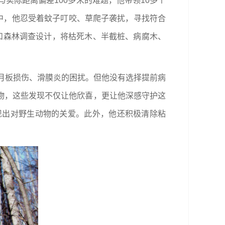
实际距离偏差100多米的难题，他带领10多个
中，他忍受着蚊子叮咬、草爬子袭扰，寻找符合
程和森林调查设计，将枯死木、半截桩、病腐木、
半月板损伤、滑膜炎的困扰。但他没有选择提前病
物，这些发现不仅让他欣喜，更让他深感守护这
现出对野生动物的关爱。此外，他还积极清除粘