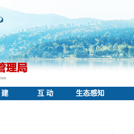
 建
互 动
生态感知