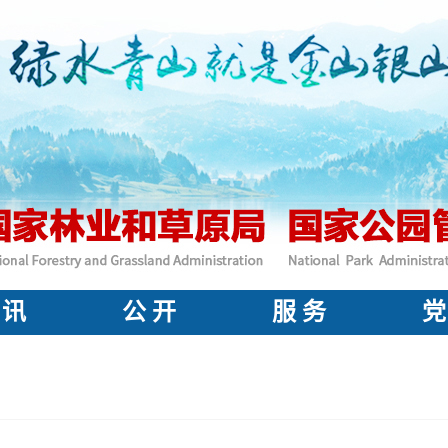
 讯
公 开
服 务
党