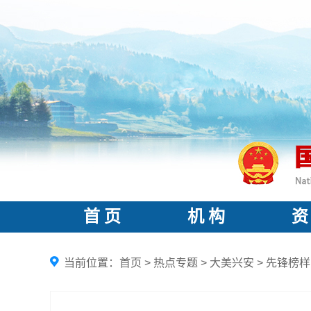
首 页
机 构
资
当前位置：
首页
>
热点专题
>
大美兴安
>
先锋榜样