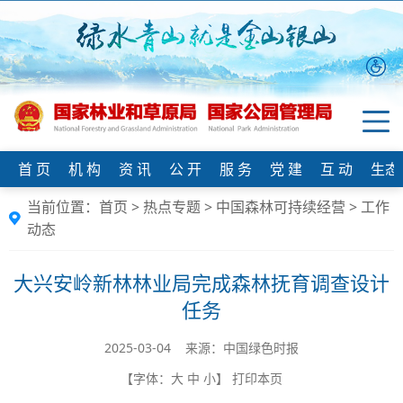
首 页
机 构
资 讯
公 开
服 务
党 建
互 动
生态
当前位置：
首页
>
热点专题
>
中国森林可持续经营
>
工作
动态
大兴安岭新林林业局完成森林抚育调查设计
任务
2025-03-04 来源：中国绿色时报
【字体：
大
中
小
】
打印本页