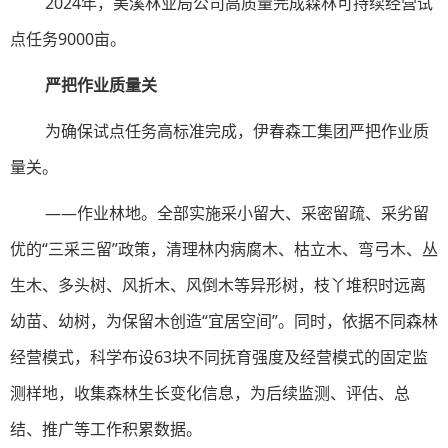
2024年，美溪林业局公司高质量完成森林可持续经营试
点任务9000亩。
严把作业质量关
为确保试点任务高标准完成，伊春森工集团严把作业质
量关。
——作业林地。全部实施采小留大、采密留疏、采劣留
优的“三采三留”政策，清理林内病腐木、枯立木、弯弓木、丛
生木、多头树、风折木、风倒木等异形树，枝丫堆积时远离
幼苗、幼树，为保留木创造“宜居空间”。同时，依据不同森林
经营模式，科学布设63块不同抚育强度及经营模式的固定监
测样地，收集森林生长变化信息，为后续监测、评估、总
结、推广等工作积累数据。