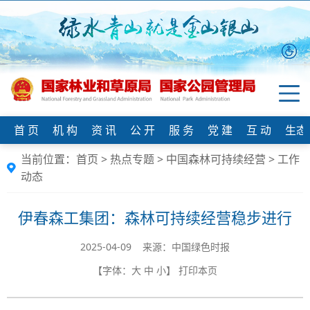
首 页
机 构
资 讯
公 开
服 务
党 建
互 动
生态
当前位置：
首页
>
热点专题
>
中国森林可持续经营
>
工作
动态
伊春森工集团：森林可持续经营稳步进行
2025-04-09 来源：中国绿色时报
【字体：
大
中
小
】
打印本页