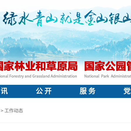
 讯
公 开
服 务
党
>
工作动态