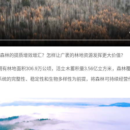
现森林的提质增效增汇？怎样让广袤的林地资源发挥更大价值？
林地面积306.9万公顷，活立木蓄积量3.56亿立方米，森林覆
系统的完整性、稳定性和生物多样性为前提，将森林可持续经营