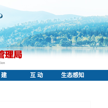
 建
互 动
生态感知