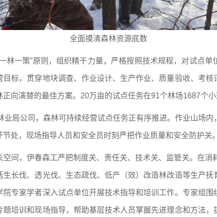
全面摸清森林资源底数
“一林一策”原则，组织精干力量，严格按照技术规程，对试点单
营目标，贯穿地块调查、作业设计、生产作业、质量验收、考核
正向演替的最佳方案。20万亩的试点任务在91个林场1687个
个林业局公司，森林可持续经营试点任务正有序推进。作业山场内
环节处，现场指导人员和安全员时刻严把作业质量和安全防护关
长空间，伊春森工严把制度关、责任关、技术关、监管关。在消耗
括生长伐、透光伐、生态疏伐、低产（效）改造林改造等生产抚
学院专家学者深入试点单位开展技术指导和培训工作。专家组围
专题培训和现场指导，帮助基层技术人员掌握先进理念和方法，