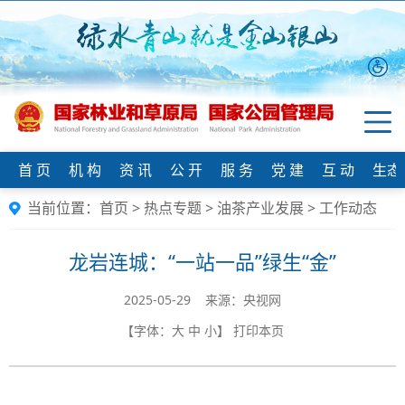
首 页
机 构
资 讯
公 开
服 务
党 建
互 动
生态
当前位置：
首页
>
热点专题
>
油茶产业发展
>
工作动态
龙岩连城：“一站一品”绿生“金”
2025-05-29 来源：央视网
【字体：
大
中
小
】
打印本页