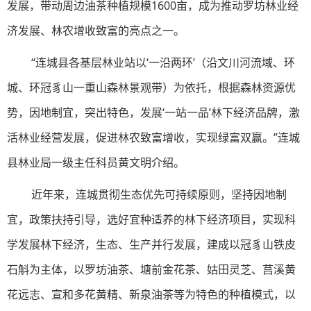
发展，带动周边油茶种植规模1600亩，成为推动罗坊林业经
济发展、林农增收致富的亮点之一。
“连城县各基层林业站以‘一沿两环’（沿文川河流域、环
城、环冠豸山一重山森林景观带）为依托，根据森林资源优
势，因地制宜，突出特色，发展‘一站一品’林下经济品牌，激
活林业经营发展，促进林农致富增收，实现绿富双赢。”连城
县林业局一级主任科员黄文明介绍。
近年来，连城贯彻生态优先可持续原则，坚持因地制
宜，政策扶持引导，选好宜种适养的林下经济项目，实现科
学发展林下经济，生态、生产并行发展，建成以冠豸山铁皮
石斛为主体，以罗坊油茶、塘前金花茶、姑田灵芝、莒溪黄
花远志、宣和多花黄精、新泉油茶等为特色的种植模式，以