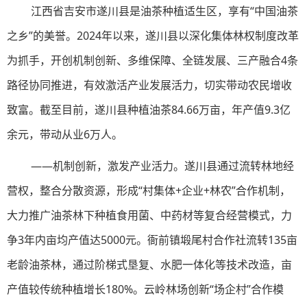
江西省吉安市遂川县是油茶种植适生区，享有“中国油茶
之乡”的美誉。2024年以来，遂川县以深化集体林权制度改革
为抓手，开创机制创新、多维保障、全链发展、三产融合4条
路径协同推进，有效激活产业发展活力，切实带动农民增收
致富。截至目前，遂川县种植油茶84.66万亩，年产值9.3亿
余元，带动从业6万人。
——机制创新，激发产业活力。遂川县通过流转林地经
营权，整合分散资源，形成“村集体+企业+林农”合作机制，
大力推广油茶林下种植食用菌、中药材等复合经营模式，力
争3年内亩均产值达5000元。衙前镇塅尾村合作社流转135亩
老龄油茶林，通过阶梯式垦复、水肥一体化等技术改造，亩
产值较传统种植增长180%。云岭林场创新“场企村”合作模