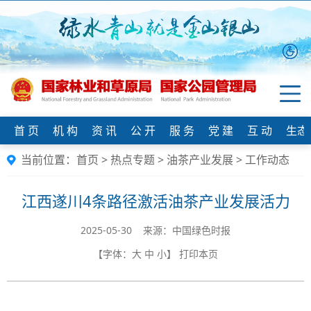
首 页
机 构
资 讯
公 开
服 务
党 建
互 动
生态
当前位置：
首页
>
热点专题
>
油茶产业发展
>
工作动态
江西遂川4条路径激活油茶产业发展活力
2025-05-30 来源：中国绿色时报
【字体：
大
中
小
】
打印本页