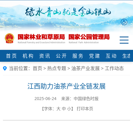
首 页
机 构
资 讯
公 开
服 务
党 建
互 动
生态
当前位置：
首页
>
热点专题
>
油茶产业发展
>
工作动态
江西助力油茶产业全链发展
2025-06-24 来源：中国绿色时报
【字体：
大
中
小
】
打印本页