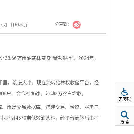
分享到：
小
】
打印本页
.66万亩油茶林变身“绿色银行”。2024年，
民手里，荒废大半。现在流转给林权收储平台，经
8户、合作社46家，带动2万农户增收。
无障碍
库、市场交易数据库，搭建交易、融资、服务三
村黄马组570亩低效油茶林，经平台流转后由村
搜 索