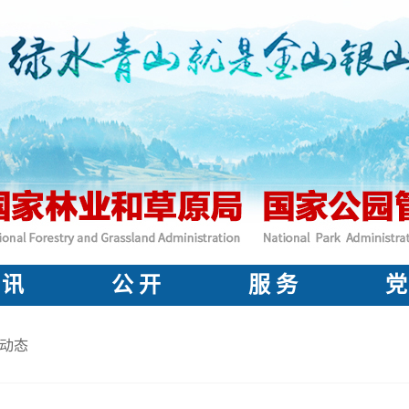
 讯
公 开
服 务
党
动态