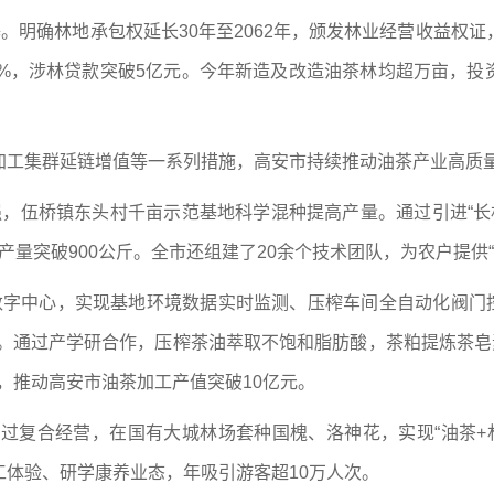
基。明确林地承包权延长30年至2062年，颁发林业经营收益权
30%，涉林贷款突破5亿元。今年新造及改造油茶林均超万亩，投
。
加工集群延链增值等一系列措施，高安市持续推动油茶产业高质
病性强，伍桥镇东头村千亩示范基地科学混种提高产量。通过引进“长
均产量突破900公斤。全市还组建了20余个技术团队，为农户提供
G数字中心，实现基地环境数据实时监测、压榨车间全自动化阀门控
植。通过产学研合作，压榨茶油萃取不饱和脂肪酸，茶粕提炼茶皂
吨，推动高安市油茶加工产值突破10亿元。
通过复合经营，在国有大城林场套种国槐、洛神花，实现“油茶+林
工体验、研学康养业态，年吸引游客超10万人次。