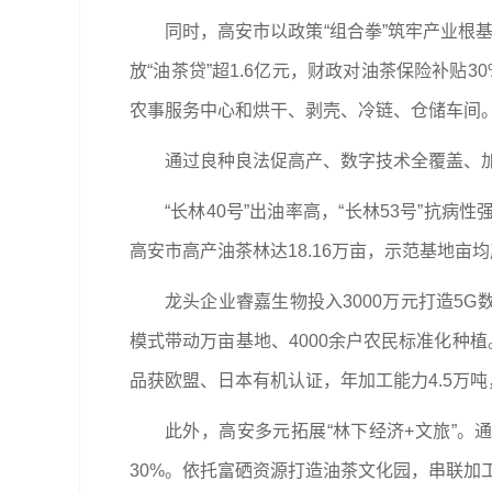
同时，高安市以政策“组合拳”筑牢产业根
放“油茶贷”超1.6亿元，财政对油茶保险补贴
农事服务中心和烘干、剥壳、冷链、仓储车间
通过良种良法促高产、数字技术全覆盖、
“长林40号”出油率高，“长林53号”抗
高安市高产油茶林达18.16万亩，示范基地亩
龙头企业睿嘉生物投入3000万元打造5
模式带动万亩基地、4000余户农民标准化种
品获欧盟、日本有机认证，年加工能力4.5万
此外，高安多元拓展“林下经济+文旅”。
30%。依托富硒资源打造油茶文化园，串联加