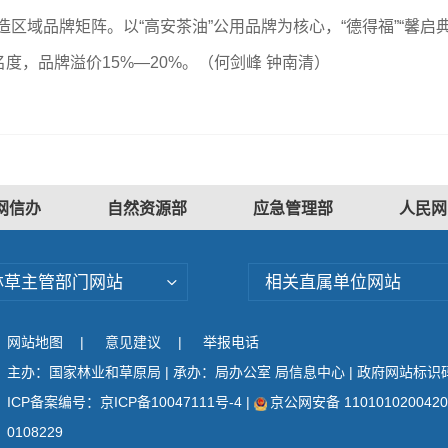
打造区域品牌矩阵。以“高安茶油”公用品牌为核心，“德得福”“馨
度，品牌溢价15%—20%。（
何剑峰 钟南清
）
网信办
自然资源部
应急管理部
人民网
林草主管部门网站
相关直属单位网站
网站地图
|
意见建议
|
举报电话
主办：国家林业和草原局 | 承办：局办公室 局信息中心 | 政府网站标识码：
ICP备案编号：京ICP备10047111号-4
|
京公网安备 110101020042
0108229