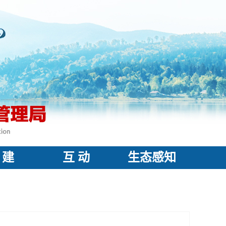
 建
互 动
生态感知