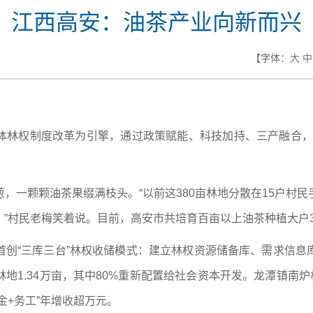
江西高安：油茶产业向新而兴
【字体：
大
中
林权制度改革为引擎，通过政策赋能、科技加持、三产融合，让33
，一颗颗油茶果缀满枝头。“以前这380亩林地分散在15户村
”村民老梅笑着说。目前，高安市共培育百亩以上油茶种植大户30
首创“三库三台”林权收储模式：建立林权资源储备库、需求信息
地1.34万亩，其中80%重新配置给社会资本开发。龙潭镇南炉
金+务工”年增收超万元。