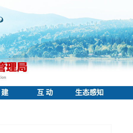
 建
互 动
生态感知