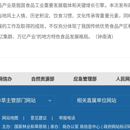
品产业是我国食品工业重要发展载体和关键增长引擎。本次发布
当地风土人情、历史积淀、饮食习惯、文化传承等重要元素，同
展的工作及取得的成效，不仅充分体现了我国传统优势食品产区
亿集群、万亿产业”的地方特色食品发展格局。
（钟南清）
网信办
自然资源部
应急管理部
人民网
林草主管部门网站
相关直属单位网站
网站地图
|
意见建议
|
举报电话
主办：国家林业和草原局 | 承办：局办公室 局信息中心 | 政府网站标识码：