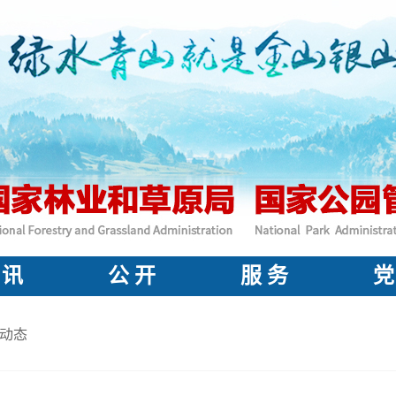
 讯
公 开
服 务
党
动态