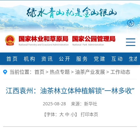
首 页
机 构
资 讯
公 开
服 务
党 建
互 动
生态
当前位置：
首页
>
热点专题
>
油茶产业发展
>
工作动态
江西袁州：油茶林立体种植解锁“一林多收”
2025-08-28 来源：新华社
【字体：
大
中
小
】
打印本页