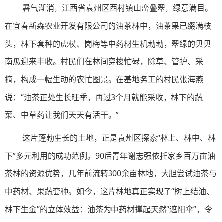
暑气渐消，江西省袁州区西村镇山峦叠翠，绿意满目。
在宜春新森农业开发有限公司的油茶林中，油茶果已缀满枝
头，林下套种的虎杖、岗梅等中药材生机勃勃，翠绿的贝贝
南瓜迎来丰收。村民们在林间穿梭忙碌，除草、管护、采
摘，构成一幅生动的农忙图景。在基地务工的村民张海燕
说：“油茶正处生长旺季，再过3个月就能采收，林下的蔬
菜、中草药让我们天天有活干。”
这片蓬勃生长的土地，正是袁州区探索“林上、林中、林
下”多元利用的成功范例。90后青年谢志强依托家乡百万亩油
茶林的资源优势，几年前流转300余亩林地，大胆尝试油茶与
中药材、果蔬套种。如今，这片林地真正实现了“树上结油、
林下生金”的立体效益：油茶为中药材撑起天然“遮阳伞”，令