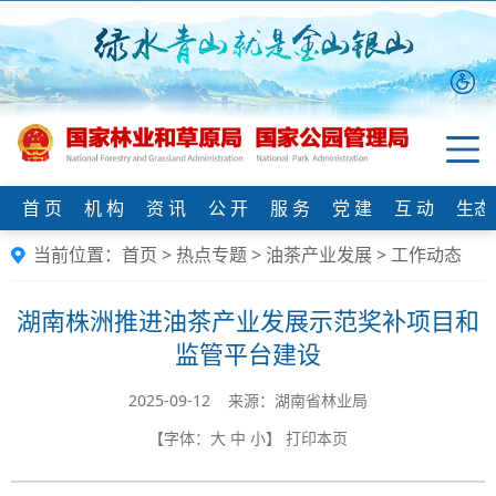
首 页
机 构
资 讯
公 开
服 务
党 建
互 动
生态
当前位置：
首页
>
热点专题
>
油茶产业发展
>
工作动态
湖南株洲推进油茶产业发展示范奖补项目和
监管平台建设
2025-09-12 来源：湖南省林业局
【字体：
大
中
小
】
打印本页