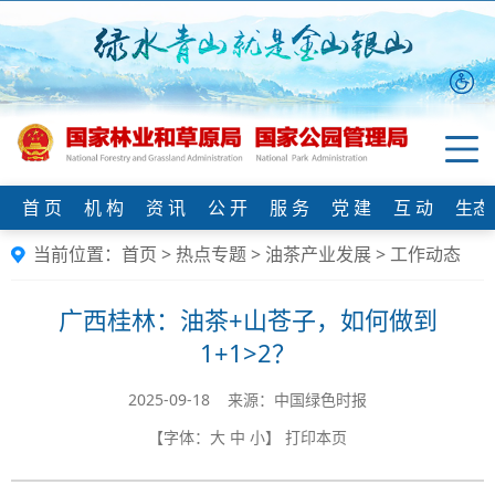
首 页
机 构
资 讯
公 开
服 务
党 建
互 动
生态
当前位置：
首页
>
热点专题
>
油茶产业发展
>
工作动态
广西桂林：油茶+山苍子，如何做到
1+1>2？
2025-09-18 来源：中国绿色时报
【字体：
大
中
小
】
打印本页