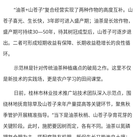
“油茶+山苍子”复合经营实现了两种作物的高度互补。山
苍子喜光、生长快，3年即可进入盛产期；油茶是长效作物，
盛产期可持续30—50年，待其树冠成型后，山苍子可逐步退
出。二者可形成短期收益有保障、长期收益稳增长的良性循
环。
示范林是针对传统油茶种植痛点的破局之作。这里不仅
是新技术的实践场，更是农户学习的田间课堂。
日前，桂林市林业技术推广站技术团队深入示范点，围
绕林地抚育除草及山苍子来年产量提高等关键环节，聚焦秋
季管护开展精准指导。“当下是油茶秋梢、山苍子孕育花芽的
关键阶段。此时，施肥要因树而定，各有不同。油茶以氮磷