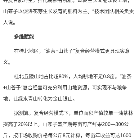
钾复合肥为主，搭配腐熟有机肥，既促生长又能改良土壤；
山苍子以促进花芽生长发育的肥料为主。”技术团队相关负责
人说。
多维赋能
在桂北地区，“油茶+山苍子”复合经营模式更具现实意
义。
桂北丘陵山地占比超80%，人均耕地不足0.8亩。“油茶
+山苍子”复合经营可充分利用山地资源，可实现不与粮争
地，让绿水青山转化为金山银山。
据测算，复合经营模式下，单位面积产值较单一油茶林
提高了20%以上。山苍子盛产期每亩可产鲜果200—300公
斤，按市场收购价格每公斤8元计算，每亩年收益可达1600