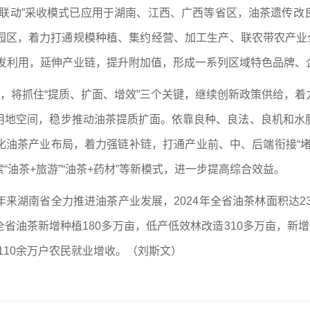
联动”采收模式已应用于湖南、江西、广西等省区，油茶遗传改良
园区，着力打通规模种植、集约经营、加工生产、联农带农产业全
开发利用，延伸产业链，提升附加值，形成一系列区域特色品牌、
期，将抓住“提质、扩面、增效”三个关键，继续创新政策供给，
用地空间，稳步推动油茶提质扩面。依靠良种、良法、良机和水
化油茶产业布局，着力强链补链，打通产业前、中、后端衔接“堵
油茶+旅游”“油茶+药材”等新模式，进一步提高综合效益。
来湖南省全力推进油茶产业发展，2024年全省油茶林面积达23
，全省油茶新增种植180多万亩，低产低效林改造310多万亩，
110余万户农民就业增收。（
刘斯文
）