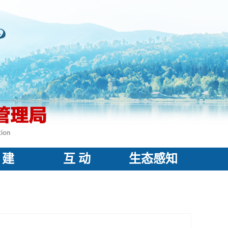
 建
互 动
生态感知