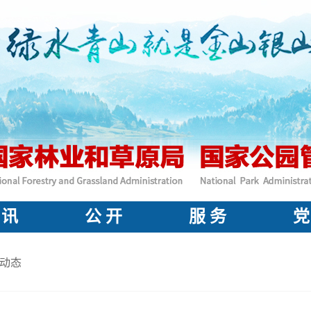
 讯
公 开
服 务
党
动态