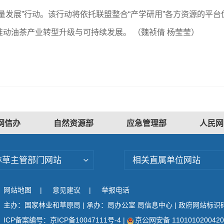
量
发展”行动。该行动将依托联盟整合“产学研用”各方资源的平
动油茶产业转型升级与可持续发展。 （魏祯倩 杨莹莹）
网信办
自然资源部
应急管理部
人民网
林草主管部门网站
相关直属单位网站
网站地图
|
意见建议
|
举报电话
主办：国家林业和草原局 | 承办：局办公室 局信息中心 | 政府网站标识码：
ICP备案编号：京ICP备10047111号-4
|
京公网安备 110101020042