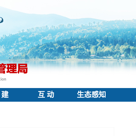
 建
互 动
生态感知