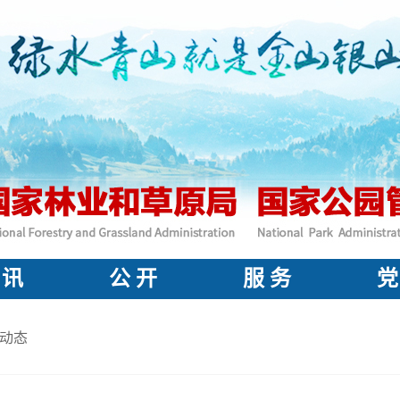
 讯
公 开
服 务
党
动态