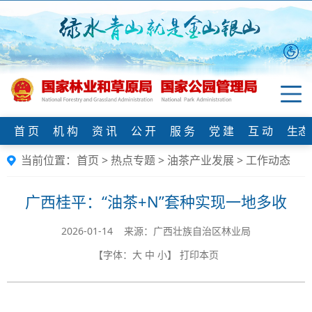
首 页
机 构
资 讯
公 开
服 务
党 建
互 动
生态
当前位置：
首页
>
热点专题
>
油茶产业发展
>
工作动态
广西桂平：“油茶+N”套种实现一地多收
2026-01-14 来源：​广西壮族自治区林业局
【字体：
大
中
小
】
打印本页