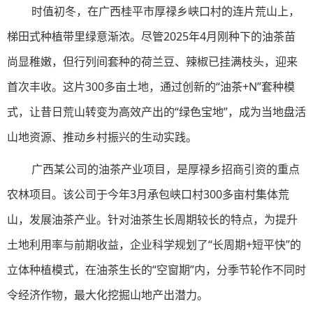
时值初冬，在广西桂平市厚禄乡峡口村的连片荒山上，
梯田式种植带里绿意渐浓。尽管2025年4月刚种下的油茶苗
尚显稚嫩，但行列间套种的荷兰豆、辣椒已挂满枝头，迎来
首次丰收。这片300多亩土地，通过创新的“油茶+N”套种模
式，让昔日荒山转变为高效产出的“绿色宝地”，成为当地盘活
山地资源、推动乡村振兴的生动实践。
广西某公司的油茶产业项目，是厚禄乡招商引资的重点
农林项目。该公司于今年3月承包峡口村300多亩村集体荒
山，发展油茶产业。针对油茶生长周期较长的特点，为提升
土地利用率与前期收益，企业科学规划了“长周期+短平快”的
立体种植模式，在油茶生长的“空窗期”内，分季节轮作不同时
令经济作物，最大化挖掘山地产出潜力。