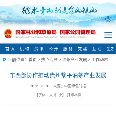
首 页
机 构
资 讯
公 开
服 务
党 建
互 动
生态
当前位置：
首页
>
热点专题
>
油茶产业发展
>
工作动态
东西部协作推动贵州黎平油茶产业发展
2026-01-20 来源：中国绿色时报
【字体：
大
中
小
】
打印本页