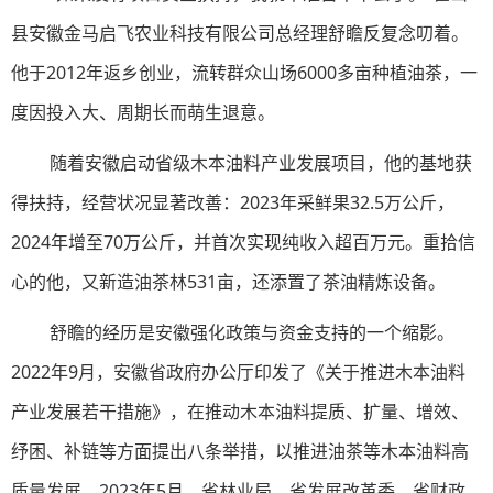
县安徽金马启飞农业科技有限公司总经理舒瞻反复念叨着。
他于2012年返乡创业，流转群众山场6000多亩种植油茶，一
度因投入大、周期长而萌生退意。
随着安徽启动省级木本油料产业发展项目，他的基地获
得扶持，经营状况显著改善：2023年采鲜果32.5万公斤，
2024年增至70万公斤，并首次实现纯收入超百万元。重拾信
心的他，又新造油茶林531亩，还添置了茶油精炼设备。
舒瞻的经历是安徽强化政策与资金支持的一个缩影。
2022年9月，安徽省政府办公厅印发了《关于推进木本油料
产业发展若干措施》，在推动木本油料提质、扩量、增效、
纾困、补链等方面提出八条举措，以推进油茶等木本油料高
质量发展。2023年5月，省林业局、省发展改革委、省财政