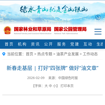
首 页
机 构
资 讯
公 开
服 务
党 建
互 动
生态
当前位置：
首页
>
热点专题
>
油茶产业发展
>
工作动态
新春走基层 | 打好“四张牌” 做好“油文章”
2026-02-09 来源：中国绿色时报
【字体：
大
中
小
】
打印本页