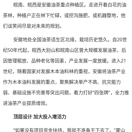
皖南、皖西是安徽油茶重点种植区。走进开着白花的油
茶林，种植户正在林下忙碌，或挖沟施肥，或机器整地，他
们谈笑间尽是对未来的规划。
安徽地处全国油茶适生区北缘，栽培历史悠久。自20世
纪50年代起，皖西大别山和皖南山区曾大规模发展油茶，后
因管理粗放、品种老化等因素，产业发展一度放缓。进入21
世纪，随着国家对发展木本油料林的重视，安徽将油茶产业
作为木本油料发展的重点，聚焦解决单产不高、抗灾能力
弱、基础设施不完善等突出问题，着力打好“四张牌”，全力推
进油茶产业提质增效。
顶层设计 加大投入增活力
“如果没有项目资金扶持，我就不准备干下去了。”霍山