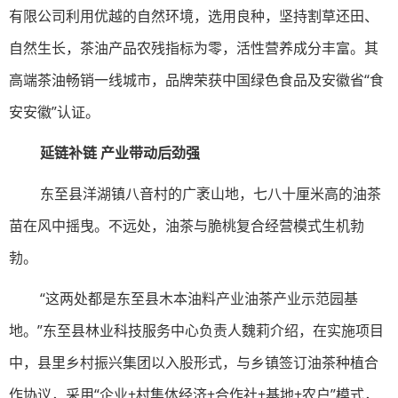
有限公司利用优越的自然环境，选用良种，坚持割草还田、
自然生长，茶油产品农残指标为零，活性营养成分丰富。其
高端茶油畅销一线城市，品牌荣获中国绿色食品及安徽省“食
安安徽”认证。
延链补链 产业带动后劲强
东至县洋湖镇八音村的广袤山地，七八十厘米高的油茶
苗在风中摇曳。不远处，油茶与脆桃复合经营模式生机勃
勃。
“这两处都是东至县木本油料产业油茶产业示范园基
地。”东至县林业科技服务中心负责人魏莉介绍，在实施项目
中，县里乡村振兴集团以入股形式，与乡镇签订油茶种植合
作协议，采用“企业+村集体经济+合作社+基地+农户”模式，