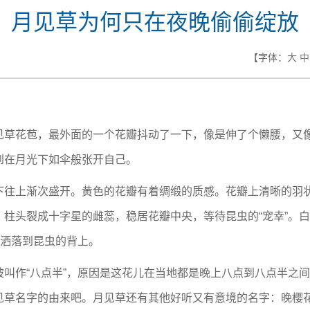
月见草为何只在夜晚偷偷绽放
【字体：
大
中
见草花苞，最外面的一个花瓣抖动了一下，像是伸了个懒腰，又
到在月光下如伞般张开自己。
下往上渐次盛开。黄色的花瓣有着绸缎的质感。花瓣上清晰的羽
柱头裂成十字星的雌蕊，稳居花瓣中央，等待昆虫的“宠幸”。
粉洒落到昆虫的背上。
叫作“八点半”，原因是这花儿在当地都是晚上八点到八点半之
见草名字的由来吧。月见草还有其他好听又有意境的名字：晚樱