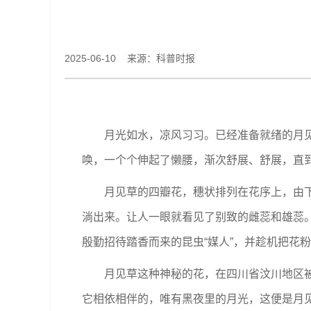
2025-06-10 来源：科普时报
月光如水，凉风习习。已经准备就绪的月
唤，一个个伸起了懒腰，渐次舒展、舒展，直
月见草的四瓣花，穗状排列在花序上，由
淌出来。让人一眼就看见了别致的雌蕊和雄蕊。
殷勤招待踏香而来的昆虫“媒人”，并趁机把花
月见草这种神秘的花，在四川省汶川地区被
它相依相伴的，唯有黑夜里的月光，这便是月