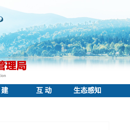
 建
互 动
生态感知