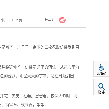
分享到：
小
】
打印本页
像是喊了一声号子，余下的三枚花瓣仿佛受到召
状脉络延伸着，仿佛童话里的河流，从花心里流
无障碍
白色的雄蕊，则呈大大的丁字，站在雌蕊周围，
搜 索
间开花，天亮即枯萎。想想看，夜深人静时，与
花、待霄草、夜来香，等等。