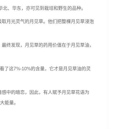
、华北、华东，亦可见到栽培和野生的品种。
吸取月光灵气的月见草。他们把整棵月见草浸泡
。最终发现，月见草的药用价值在于月见草油，
看了这7%-10%的含量，它才是月见草油的灵
情感中的暗恋，因此，有人赋予月见草花语为
巨大能量。