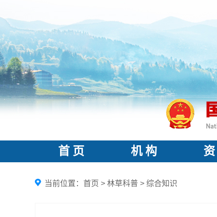
首 页
机 构
资
当前位置：
首页
>
林草科普
>
综合知识