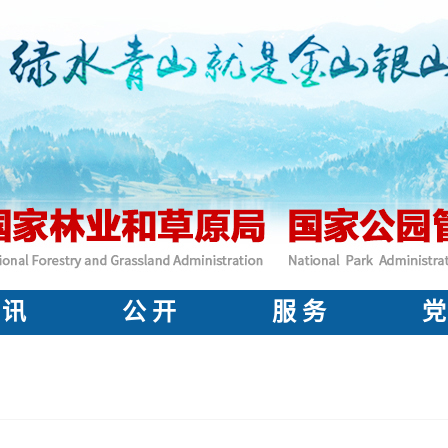
 讯
公 开
服 务
党