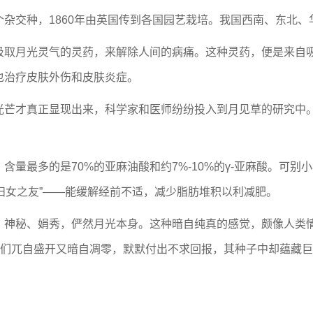
杂交种，1860年由英国传到各国园艺栽培。我国西南、东北
汲取月光灵气的灵药，来解除人间的病痛。这种灵药，便是来自
也治疗皮肤外伤和皮肤炎症。
光芒才真正显现出来，科学家和医师纷纷投入到月见草的研究中
含量最多的是70%的亚麻油酸和约7%-10%的γ-亚麻酸。可别小
“妇女之友”——能缓解经前不适，减少脂肪堆积以利减肥。
，神秘、娟秀，俨然月光本身。这种暗自纯真的感觉，颇像人类
他们兀自盛开又暗自凋零，默默付出不求回报，其种子中却蕴藏
）