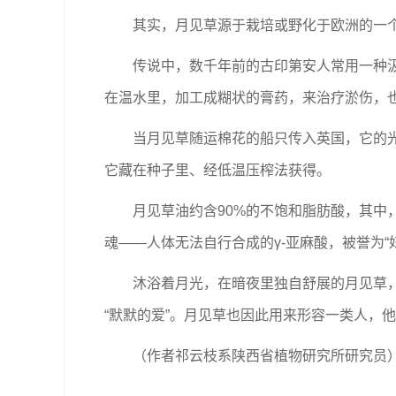
其实，月见草源于栽培或野化于欧洲的一个
传说中，数千年前的古印第安人常用一种
在温水里，加工成糊状的膏药，来治疗淤伤，
当月见草随运棉花的船只传入英国，它的
它藏在种子里、经低温压榨法获得。
月见草油约含90%的不饱和脂肪酸，其中，
魂——人体无法自行合成的γ-亚麻酸，被誉为
沐浴着月光，在暗夜里独自舒展的月见草
“默默的爱”。月见草也因此用来形容一类人，
（作者祁云枝系陕西省植物研究所研究员