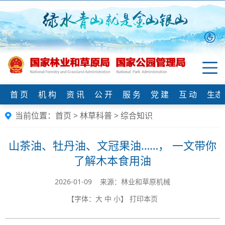
首 页
机 构
资 讯
公 开
服 务
党 建
互 动
生态
当前位置：
首页
>
林草科普
>
综合知识
山茶油、牡丹油、文冠果油……， 一文带你
了解木本食用油
2026-01-09 来源：林业和草原机械
【字体：
大
中
小
】
打印本页