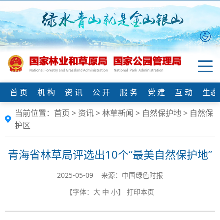
首 页
机 构
资 讯
公 开
服 务
党 建
互 动
生态
当前位置：
首页
>
资讯
>
林草新闻
>
自然保护地
>
自然保
护区
青海省林草局评选出10个“最美自然保护地”
2025-05-09 来源：中国绿色时报
【字体：
大
中
小
】
打印本页