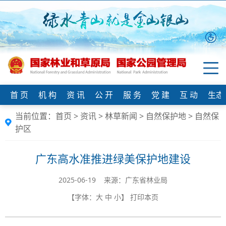
首 页
机 构
资 讯
公 开
服 务
党 建
互 动
生态
当前位置：
首页
>
资讯
>
林草新闻
>
自然保护地
>
自然保
护区
广东高水准推进绿美保护地建设
2025-06-19 来源：广东省林业局
【字体：
大
中
小
】
打印本页