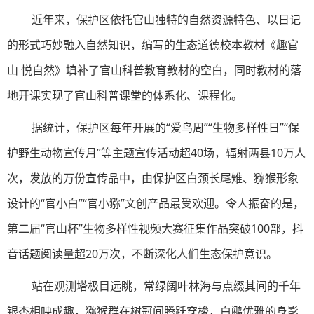
近年来，保护区依托官山独特的自然资源特色、以日记
的形式巧妙融入自然知识，编写的生态道德校本教材《趣官
山 悦自然》填补了官山科普教育教材的空白，同时教材的落
地开课实现了官山科普课堂的体系化、课程化。
据统计，保护区每年开展的“爱鸟周”“生物多样性日”“保
护野生动物宣传月”等主题宣传活动超40场，辐射两县10万人
次，发放的万份宣传品中，由保护区白颈长尾雉、猕猴形象
设计的“官小白”“官小猕”文创产品最受欢迎。令人振奋的是，
第二届“官山杯”生物多样性视频大赛征集作品突破100部，抖
音话题阅读量超20万次，不断深化人们生态保护意识。
站在观测塔极目远眺，常绿阔叶林海与点缀其间的千年
银杏相映成趣，猕猴群在树冠间腾跃穿梭，白鹇优雅的身影