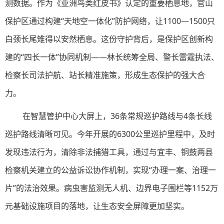
测数据。作为《亚洲鸟类红皮书》认定的重要栖息地，官山
保护区通过构建“天地空一体化”防护网络，让1100—1500只
白颈长尾雉得以安然栖息。这份守护背后，是保护区创新构
建的“四长一体”协同机制——林长统筹全局、警长雷霆执法、
检察长司法护航、站长精准施策，形成生态保护的强大合
力。
在智慧管护中心大屏上，36条常规巡护路线与4条长线
巡护路线清晰可见。今年开展的6300公里巡护里程中，及时
发现违法行为，清除非法捕猎工具，通过与宜丰、铜鼓两县
检察机关建立的公益诉讼协作机制，实现“办理一案、治理一
片”的法治效果。病虫害监测无人机、边界电子围栏等1152万
元基础设施项目的落地，让生态安全屏障更加坚实。