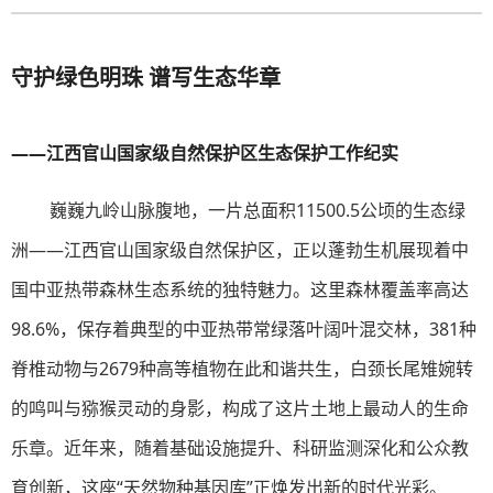
守护绿色明珠 谱写生态华章
——江西官山国家级自然保护区生态保护工作纪实
巍巍九岭山脉腹地，一片总面积11500.5公顷的生态绿
洲——江西官山国家级自然保护区，正以蓬勃生机展现着中
国中亚热带森林生态系统的独特魅力。这里森林覆盖率高达
98.6%，保存着典型的中亚热带常绿落叶阔叶混交林，381种
脊椎动物与2679种高等植物在此和谐共生，白颈长尾雉婉转
的鸣叫与猕猴灵动的身影，构成了这片土地上最动人的生命
乐章。近年来，随着基础设施提升、科研监测深化和公众教
育创新，这座“天然物种基因库”正焕发出新的时代光彩。