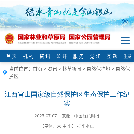
首 页
机 构
资 讯
公 开
服 务
党 建
互 动
生态
当前位置：
首页
>
资讯
>
林草新闻
>
自然保护地
>
自然保
护区
江西官山国家级自然保护区生态保护工作纪
实
2025-07-07 来源：中国绿色时报
【字体：
大
中
小
】
打印本页