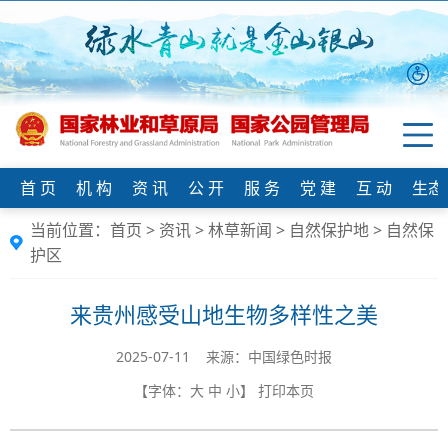
首 页
机 构
资 讯
公 开
服 务
党 建
互 动
生态
当前位置：
首页
>
资讯
>
林草新闻
>
自然保护地
>
自然保
护区
来贵州感受山地生物多样性之美
2025-07-11 来源：中国绿色时报
【字体：
大
中
小
】
打印本页