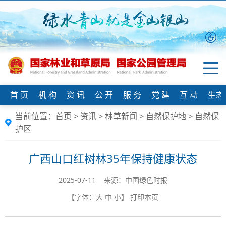
首 页
机 构
资 讯
公 开
服 务
党 建
互 动
生态
当前位置：
首页
>
资讯
>
林草新闻
>
自然保护地
>
自然保
护区
广西山口红树林35年保持健康状态
2025-07-11 来源：中国绿色时报
【字体：
大
中
小
】
打印本页