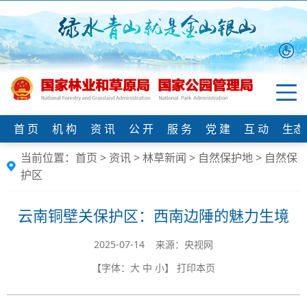
首 页
机 构
资 讯
公 开
服 务
党 建
互 动
生态
当前位置：
首页
>
资讯
>
林草新闻
>
自然保护地
>
自然保
护区
云南铜壁关保护区：西南边陲的魅力生境
2025-07-14 来源：央视网
【字体：
大
中
小
】
打印本页