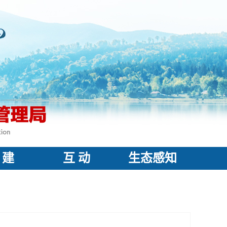
 建
互 动
生态感知