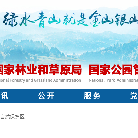
 讯
公 开
服 务
党
自然保护区