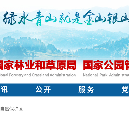
 讯
公 开
服 务
党
自然保护区