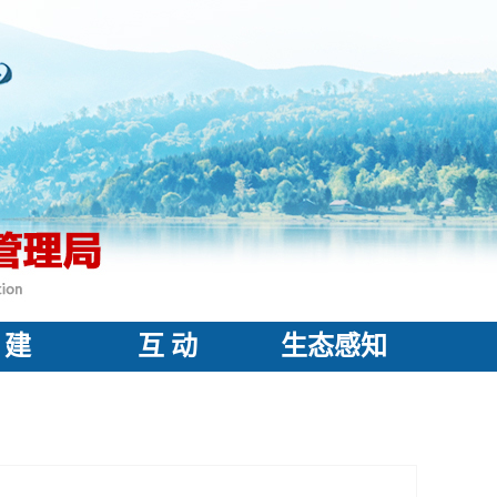
 建
互 动
生态感知