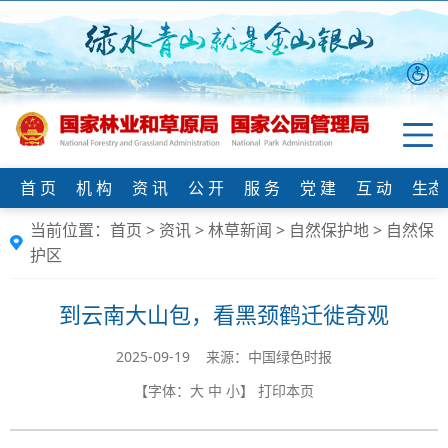
首 页
机 构
资 讯
公 开
服 务
党 建
互 动
生态
当前位置：
首页
>
资讯
>
林草新闻
>
自然保护地
>
自然保
护区
到云南大山包，看黑颈鹤迁徙奇观
2025-09-19 来源：中国绿色时报
【字体：
大
中
小
】
打印本页