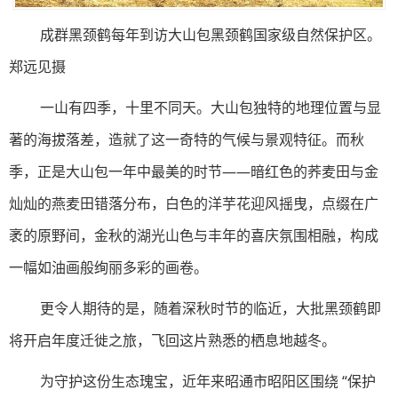
成群黑颈鹤每年到访大山包黑颈鹤国家级自然保护区。
郑远见摄
一山有四季，十里不同天。大山包独特的地理位置与显
著的海拔落差，造就了这一奇特的气候与景观特征。而秋
季，正是大山包一年中最美的时节——暗红色的荞麦田与金
灿灿的燕麦田错落分布，白色的洋芋花迎风摇曳，点缀在广
袤的原野间，金秋的湖光山色与丰年的喜庆氛围相融，构成
一幅如油画般绚丽多彩的画卷。
更令人期待的是，随着深秋时节的临近，大批黑颈鹤即
将开启年度迁徙之旅，飞回这片熟悉的栖息地越冬。
为守护这份生态瑰宝，近年来昭通市昭阳区围绕 “保护