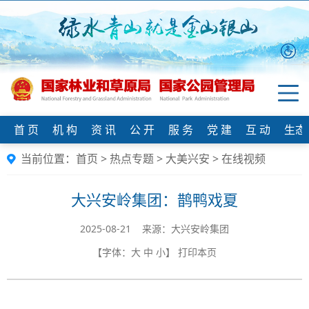
首 页
机 构
资 讯
公 开
服 务
党 建
互 动
生态
当前位置：
首页
>
热点专题
>
大美兴安
>
在线视频
大兴安岭集团：鹊鸭戏夏
2025-08-21 来源：大兴安岭集团
【字体：
大
中
小
】
打印本页