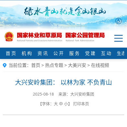
首 页
机 构
资 讯
公 开
服 务
党 建
互 动
生态
当前位置：
首页
>
热点专题
>
大美兴安
>
在线视频
大兴安岭集团： 以林为家 不负青山
2025-08-18 来源：大兴安岭集团
【字体：
大
中
小
】
打印本页