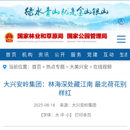
首 页
机 构
资 讯
公 开
服 务
党 建
互 动
生态
当前位置：
首页
>
热点专题
>
大美兴安
>
在线视频
大兴安岭集团：林海深处藏江南 最北荷花别
样红
2025-08-18 来源：大兴安岭集团
【字体：
大
中
小
】
打印本页